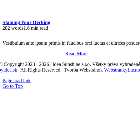
Staining Your Decking
282 words
1,6 min read
Vestibulum ante ipsum primis in faucibus orci luctus et ultrices posuer
Read More
© Copyright 2023 - 2026 | Idea Sunshine s.r.o. Všetky práva vyhradené
byidea.sk
| All Rights Reserved | Tvorba Webstránok
WebstrankyLacno
Page load link
Go to Top