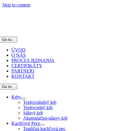
Skip to content
Go to...
ÚVOD
O NÁS
PROCES JEDNANIA
CERTIFIKÁTY
PARTNERI
KONTAKT
Go to...
Krby
Teplovzdušný krb
Teplovodný krb
Sálavý krb
Akumulačno-sálavy krb
Kachľové Pece
Tradičná kachľová pec