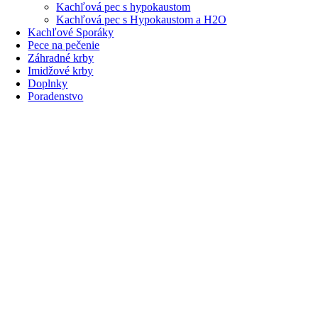
Kachľová pec s hypokaustom
Kachľová pec s Hypokaustom a H2O
Kachľové Sporáky
Pece na pečenie
Záhradné krby
Imidžové krby
Doplnky
Poradenstvo