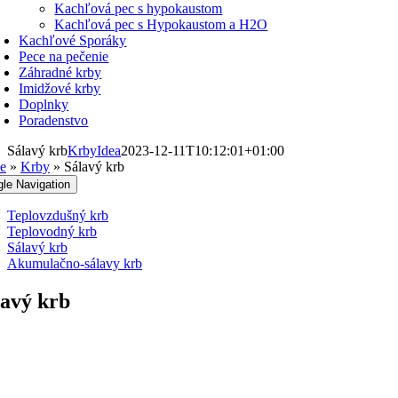
Kachľová pec s hypokaustom
Kachľová pec s Hypokaustom a H2O
Kachľové Sporáky
Pece na pečenie
Záhradné krby
Imidžové krby
Doplnky
Poradenstvo
Sálavý krb
KrbyIdea
2023-12-11T10:12:01+01:00
e
»
Krby
»
Sálavý krb
gle Navigation
Teplovzdušný krb
Teplovodný krb
Sálavý krb
Akumulačno-sálavy krb
lavý krb