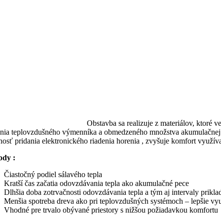
Obstavba sa realizuje z materiálov, ktor
ania teplovzdušného výmenníka a obmedzeného množstva akumulačnej m
osť pridania elektronického riadenia horenia , zvyšuje komfort využív
dy :
Čiastočný podiel sálavého tepla
Kratší čas začatia odovzdávania tepla ako akumulačné pece
Dlhšia doba zotrvačnosti odovzdávania tepla a tým aj intervaly prikla
Menšia spotreba dreva ako pri teplovzdušných systémoch – lepšie vyu
Vhodné pre trvalo obývané priestory s nižšou požiadavkou komfortu