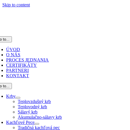
Skip to content
o to...
ÚVOD
O NÁS
PROCES JEDNANIA
CERTIFIKÁTY
PARTNERI
KONTAKT
o to...
Krby
Teplovzdušný krb
Teplovodný krb
Sálavý krb
Akumulačno-sálavy krb
Kachľové Pece
Tradičná kachľová pec