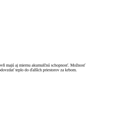
árovň majú aj miernu akumulčnú schopnosť. Možnosť
ovzdať teplo do ďalších priestorov za krbom.