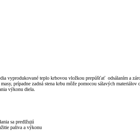
é vedia vyprodukované teplo krbovou vložkou prepúšťať odsálaním a z
asy, prípadne zadná stena krbu môže pomocou sálavých materiálov od
ania výkonu diela.
dania sa predlžujú
žitie paliva a výkonu