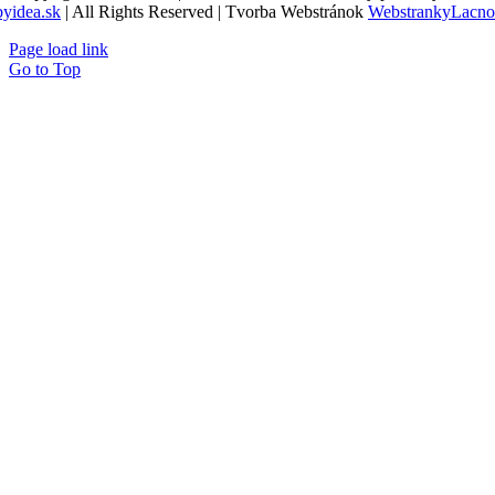
byidea.sk
| All Rights Reserved | Tvorba Webstránok
WebstrankyLacno
Page load link
Go to Top