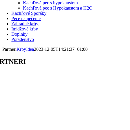
Kachľová pec s hypokaustom
Kachľová pec s Hypokaustom a H2O
Kachľové Sporáky
Pece na pečenie
Záhradné krby
Imidžové krby
Doplnky
Poradenstvo
Partneri
KrbyIdea
2023-12-05T14:21:37+01:00
RTNERI