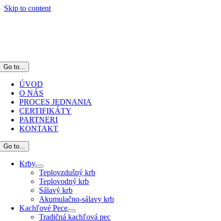
Skip to content
Go to...
ÚVOD
O NÁS
PROCES JEDNANIA
CERTIFIKÁTY
PARTNERI
KONTAKT
Go to...
Krby
Teplovzdušný krb
Teplovodný krb
Sálavý krb
Akumulačno-sálavy krb
Kachľové Pece
Tradičná kachľová pec